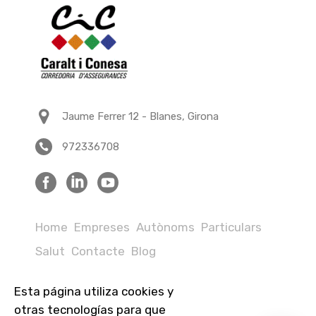
Jaume Ferrer 12 - Blanes, Girona
972336708
Home
Empreses
Autònoms
Particulars
Salut
Contacte
Blog
Esta página utiliza cookies y
Avís legal
Política de privacitat
otras tecnologías para que