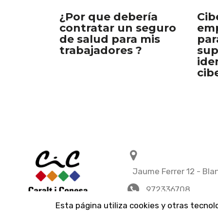
Cib
¿Por que debería
emp
contratar un seguro
par
de salud para mis
sup
trabajadores ?
ide
cib
Jaume Ferrer 12 - Bla
972336708
Esta página utiliza cookies y otras tecno