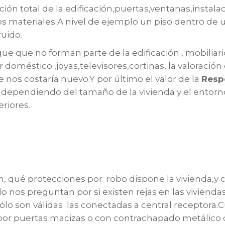
ión total de la edificación,puertas,ventanas,instalaci
 los materiales.A nivel de ejemplo un piso dentro de 
uido.
 que que no forman parte de la edificación , mobiliar
doméstico ,joyas,televisores,cortinas, la valoración
 nos costaría nuevo.Y por último el valor de la
Respo
s, dependiendo del tamaño de la vivienda y el ento
riores.
 qué protecciones por robo dispone la vivienda,y ca
s preguntan por si existen rejas en las viviendas ,
ólo son válidas las conectadas a central receptora
or puertas macizas o con contrachapado metálico c