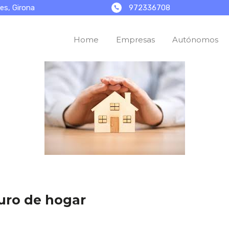
972336708
es, Girona
Home
Empresas
Autónomos
guro de hogar