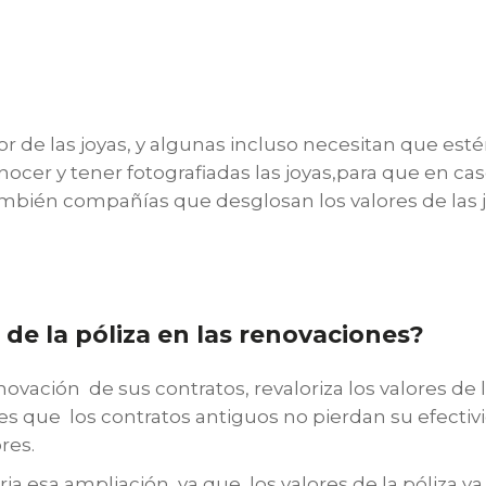
or de las joyas, y algunas incluso necesitan que est
ocer y tener fotografiadas las joyas,para que en ca
ambién compañías que desglosan los valores de las 
de la póliza en las renovaciones?
vación de sus contratos, revaloriza los valores de l
lo es que los contratos antiguos no pierdan su efecti
res.
 esa ampliación, ya que los valores de la póliza ya re