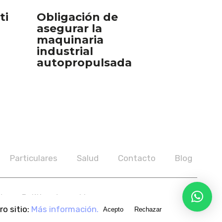
ti
Obligación de
asegurar la
maquinaria
industrial
autopropulsada
Particulares
Salud
Contacto
Blog
d
Política de cookies
o sitio:
Más información.
Acepto
Rechazar
aralt i Conesa