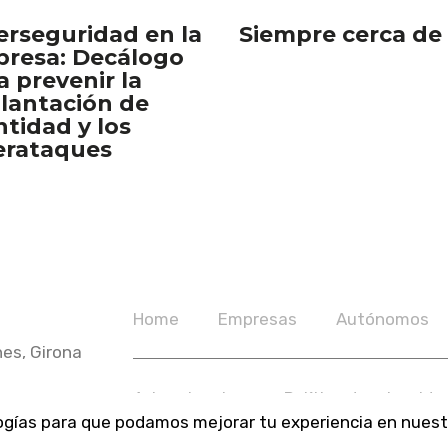
erseguridad en la
Siempre cerca de 
resa: Decálogo
a prevenir la
lantación de
ntidad y los
erataques
Home
Empresas
Autónomos
nes, Girona
Avisos legales
Política de privacida
logías para que podamos mejorar tu experiencia en nuestr
Informar denuncia
Privacidad App C