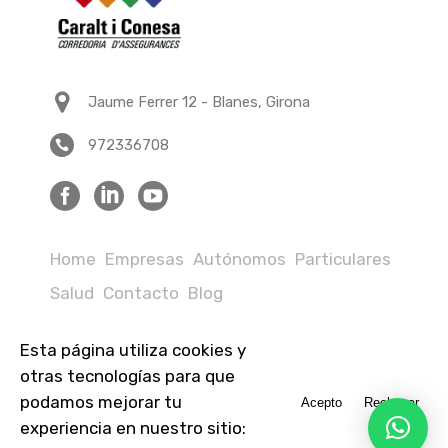
Jaume Ferrer 12 - Blanes, Girona
972336708
Home
Empresas
Autónomos
Particulares
Salud
Contacto
Blog
Esta página utiliza cookies y
Avisos legales
Política de privacidad
otras tecnologías para que
podamos mejorar tu
Acepto
Rechazar
Política de cookies
Informar denuncia
experiencia en nuestro sitio:
Privacidad App Caralt i Conesa