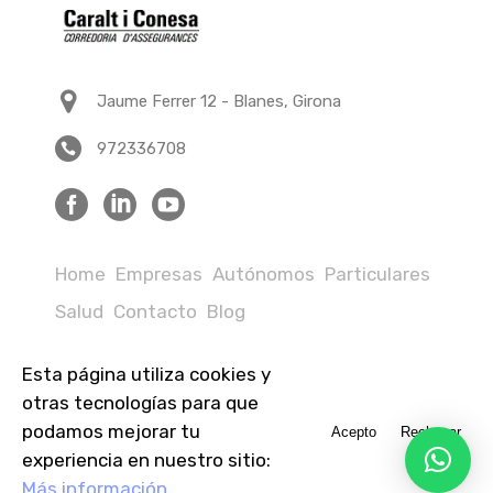
Jaume Ferrer 12 - Blanes, Girona
972336708
Home
Empresas
Autónomos
Particulares
Salud
Contacto
Blog
Esta página utiliza cookies y
Avisos legales
Política de privacidad
otras tecnologías para que
podamos mejorar tu
Acepto
Rechazar
Política de cookies
Informar denuncia
experiencia en nuestro sitio:
Privacidad App Caralt i Conesa
Más información.